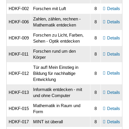
HDKF-002
Forschen mit Luft
8
Details
Zahlen, zählen, rechnen -
HDKF-006
8
Details
Mathematik entdecken
Forschen zu Licht, Farben,
HDKF-009
8
Details
Sehen - Optik entdecken
Forschen rund um den
HDKF-011
8
Details
Körper
Tür auf! Mein Einstieg in
Details
HDKF-012
Bildung für nachhaltige
8
Entwicklung
Informatik entdecken - mit
HDKF-013
8
Details
und ohne Computer
Mathematik in Raum und
HDKF-015
8
Details
Form
HDKF-017
MINT ist überall
8
Details